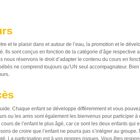
urs
-être et le plaisir dans et autour de l’eau, la promotion et le d
é. Ils sont conçus en fonction de la catégorie d’âge respective 
us nous réservons le droit d’adapter le contenu du cours en fonc
ur bébés ne comprend toujours qu’UN seul accompagnateur. Bie
ours.
cès
ide. Chaque enfant se développe différemment et vous pouvez bi
œurs ou les amis sont également les bienvenus pour participer à 
urs de l’enfant le plus âgé, car ce sont les deux enfants qui e
 raisons de croire que l’enfant ne pourra pas s’intégrer au grou
é. La participation est à vos propres risques. Vous êtes respons